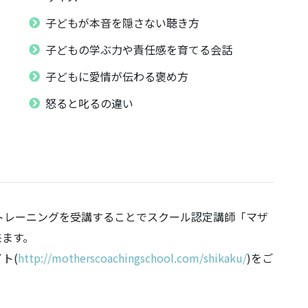
子どもが本音を隠さない聴き方
子どもの学ぶ力や責任感を育てる会話
子どもに愛情が伝わる褒め方
怒ると叱るの違い
トレーニングを受講することでスクール認定講師「マザ
来ます。
ト(
http://motherscoachingschool.com/shikaku/
)をご