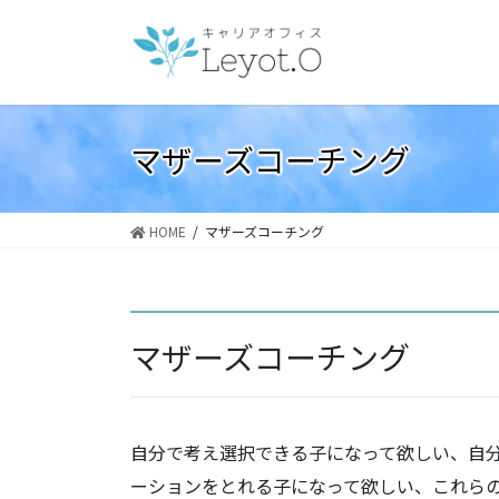
コ
ナ
ン
ビ
テ
ゲ
ン
ー
ツ
シ
へ
ョ
マザーズコーチング
ス
ン
キ
に
ッ
移
HOME
マザーズコーチング
プ
動
マザーズコーチング
自分で考え選択できる子になって欲しい、自
ーションをとれる子になって欲しい、これら